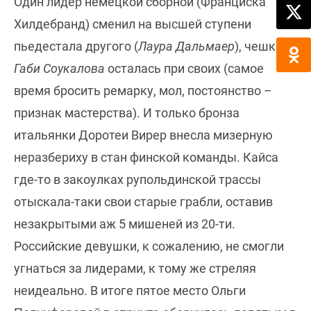
Один лидер немецкой сборной (Франциска
Хилдебранд) сменил на высшей ступени
пьедестала другого (
Лаура Дальмаер
), чешка
Габи Соукалова
осталась при своих (самое
время бросить ремарку, мол, постоянство –
признак мастерства). И только бронза
итальянки Доротеи Вирер внесла мизерную
неразбериху в стан финской команды. Кайса
где-то в закоулках рупольдинской трассы
отыскала-таки свои старые грабли, оставив
незакрытыми аж 5 мишеней из 20-ти.
Российские девушки, к сожалению, не смогли
угнаться за лидерами, к тому же стреляя
неидеально. В итоге пятое место Ольги