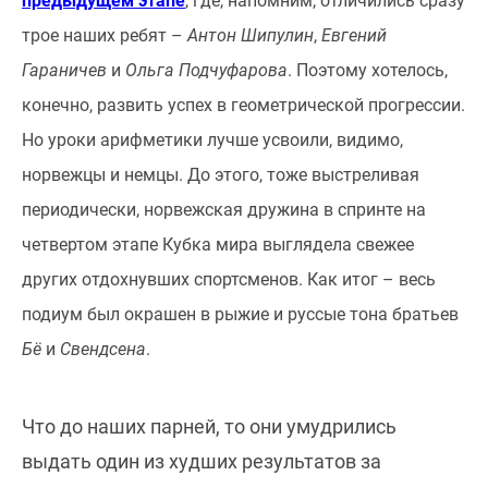
предыдущем этапе
, где, напомним, отличились сразу
трое наших ребят –
Антон Шипулин
,
Евгений
Гараничев
и
Ольга Подчуфарова
. Поэтому хотелось,
конечно, развить успех в геометрической прогрессии.
Но уроки арифметики лучше усвоили, видимо,
норвежцы и немцы. До этого, тоже выстреливая
периодически, норвежская дружина в спринте на
четвертом этапе Кубка мира выглядела свежее
других отдохнувших спортсменов. Как итог – весь
подиум был окрашен в рыжие и руссые тона братьев
Бё
и
Свендсена
.
Что до наших парней, то они умудрились
выдать один из худших результатов за