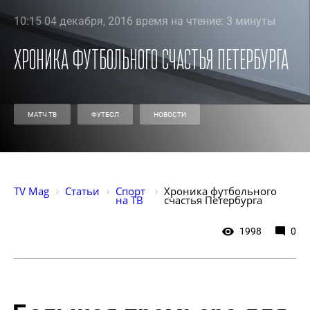
10:15 04 декабря, 2016 время на чтение: 3 минуты
Хроника футбольного счастья Петербурга
МАТЧ ТВ
ФУТБОЛ
НОВОСТИ
TV Mag
Статьи
Спорт 
Хроника футбольного 
на ТВ
счастья Петербурга
1998
0