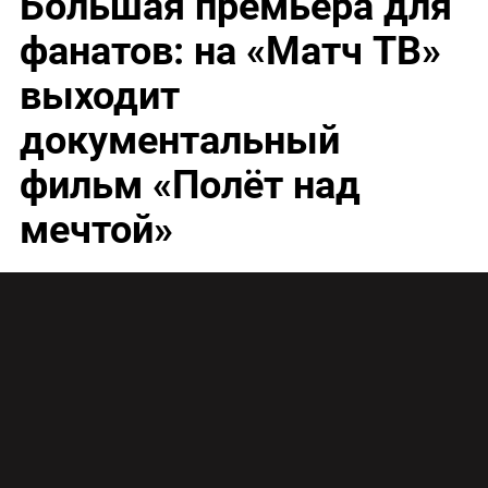
Большая премьера для
фанатов: на «Матч ТВ»
выходит
документальный
фильм «Полёт над
мечтой»
В воскресенье на «Матч ТВ» состоится премьера
документальной футбольной киноленты «Полёт
над мечтой». Этот фильм расскажет об истории,
больших победах и самых известных
болельщиках «Зенита».