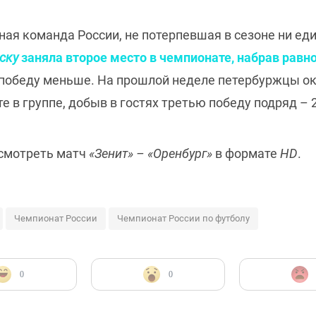
ная команда России, не потерпевшая в сезоне ни ед
ску
заняла второе место в чемпионате, набрав равно
у победу меньше. На прошлой неделе петербуржцы о
е в группе, добыв в гостях третью победу подряд –
смотреть матч
«Зенит» – «Оренбург»
в формате
HD
.
Чемпионат России
Чемпионат России по футболу
0
0