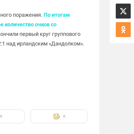
иного поражения.
По итогам
е количество очков со
кончили первый круг группового
 2:1 над ирландским «Дандолком».
0
0