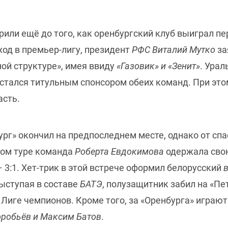
рили ещё до того, как оренбургский клуб выиграл пе
од в премьер-лигу, президент
РФС Виталий Мутко
за
ой структуре», имея ввиду
«Газовик» и «Зенит»
. Ура
 остался титульным спонсором обеих команд. При э
асть.
рг» окончил на предпоследнем месте, однако от сп
лом туре команда
Роберта Евдокимова
одержала сво
 3:1. Хет-трик в этой встрече оформил белорусский
выступая в составе
БАТЭ
, полузащитник забил на «П
 Лиге чемпионов. Кроме того, за «Оренбурга» играют
робьёв и Максим Батов
.