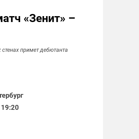
матч «Зенит» –
 стенах примет дебютанта
тербург
 19:20