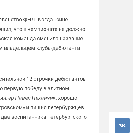
рвенство ФНЛ. Когда «сине-
явил, что в чемпионате не должно
льская команда сменила название
том владельцем клуба-дебютанта
асительной 12 строчки дебютантов
ю первую победу в элитном
вингер Павел Нехайчик
, хорошо
етровском» и лишил петербуржцев
 два воспитанника петербургского