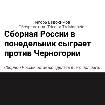
Игорь Евдокимов
Обозреватель Tricolor TV Magazine
Сборная России в
понедельник сыграет
против Черногории
Сборной России остаётся сделать всего полшага,
чтобы обеспечить себе место на главном
футбольном форуме Европы. Но для этого нашим
футболистам нужно во что бы то ни стало не
ударить в грязь лицом в матче с одной из самых
страстных команд Восточной Европы.