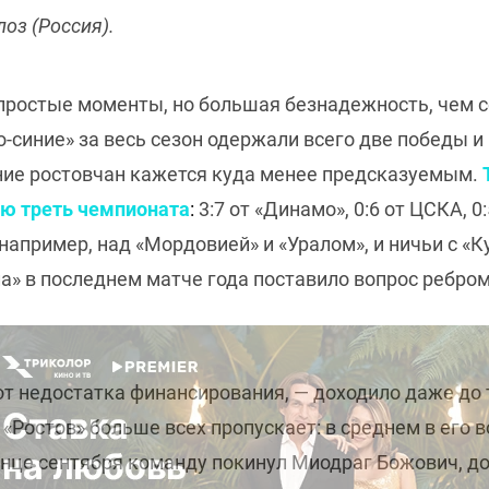
оз (Россия).
епростые моменты, но большая безнадежность, чем с
о-синие» за весь сезон одержали всего две победы 
ние ростовчан кажется куда менее предсказуемым.
Т
ую треть чемпионата
:
3:7 от «Динамо», 0:6 от ЦСКА, 0
например, над «Мордовией» и «Уралом», и ничьи с «
» в последнем матче года поставило вопрос ребром
от недостатка финансирования, — доходило даже до 
«Ростов» больше всех пропускает: в среднем в его в
конце сентября команду покинул Миодраг Божович, 