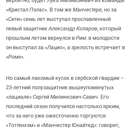
вероятно, будет
Лука Миливойевич
из команды
«
Кристал Пэлас
». В том же
Манчестере
, но за
«
Сити
» семь лет выступал прославленный
левый защитник
Александр Коларов
, который
прошлым летом вернулся в
Рим
: в молодости
он выступал за «
Лацио
», а зрелость встречает в
«
Роме
».
Но самый лакомый кусок в сербской гвардии –
23-летний полузащитник вышеупомянутых
«лациале»
Сергей Милинкович-Савич
. Его
последний сезон получился настолько ярким,
что за него уже ожесточенно торгуются
«
Тоттенхэм
» и «Манчестер Юнайтед»: говорят,