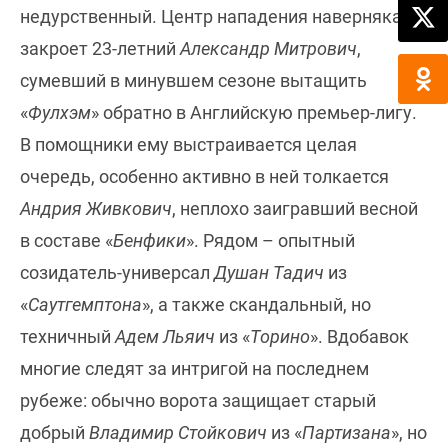
недурственный. Центр нападения наверняка
закроет 23-летний
Александр Митрович
,
сумевший в минувшем сезоне вытащить
«
Фулхэм
» обратно в Английскую премьер-лигу.
В помощники ему выстраивается целая
очередь, особенно активно в ней толкается
Андрия Живкович
, неплохо заигравший весной
в составе «
Бенфики
». Рядом – опытный
созидатель-универсал
Душан Тадич
из
«
Саутгемптона
», а также скандальный, но
техничный
Адем Льяич
из «
Торино
». Вдобавок
многие следят за интригой на последнем
рубеже: обычно ворота защищает старый
добрый
Владимир Стойкович
из «
Партизана
», но