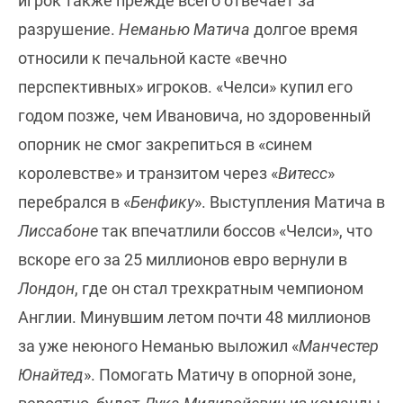
игрок также прежде всего отвечает за
разрушение.
Неманью Матича
долгое время
относили к печальной касте «вечно
перспективных» игроков. «Челси» купил его
годом позже, чем Ивановича, но здоровенный
опорник не смог закрепиться в «синем
королевстве» и транзитом через «
Витесс
»
перебрался в «
Бенфику
». Выступления Матича в
Лиссабоне
так впечатлили боссов «Челси», что
вскоре его за 25 миллионов евро вернули в
Лондон
, где он стал трехкратным чемпионом
Англии. Минувшим летом почти 48 миллионов
за уже неюного Неманью выложил «
Манчестер
Юнайтед
». Помогать Матичу в опорной зоне,