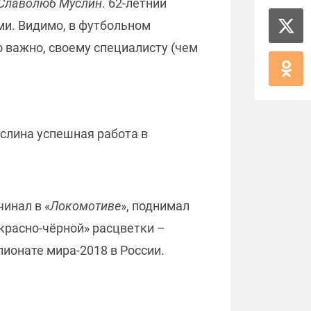
Славолюб Муслин
. 62-летний
ми. Видимо, в футбольном
о важно, своему специалисту (чем
слина успешная работа в
чинал в «
Локомотиве
», поднимал
«красно-чёрной» расцветки –
пионате мира-2018 в России.