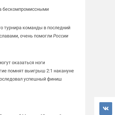
гда бескомпромиссными
го турнира команды в последний
ославами, очень помогли
России
могут оказаться ноги
огие помнят выигрыш 2:1 накануне
а последовал успешный финиш