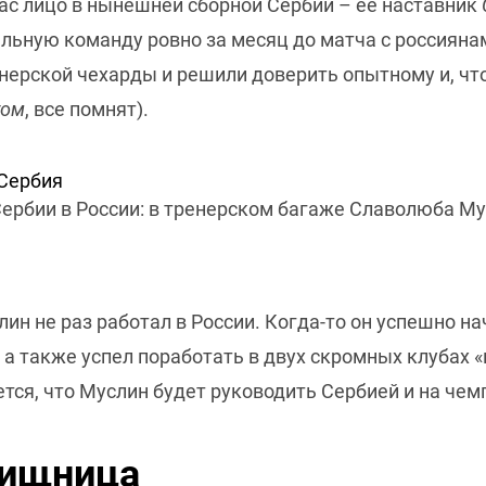
ас лицо в нынешней сборной Сербии – её наставник
льную команду ровно за месяц до матча с россияна
енерской чехарды и решили доверить опытному и, чт
том
, все помнят).
ербии в России: в тренерском багаже Славолюба Му
ин не раз работал в России. Когда-то он успешно на
, а также успел поработать в двух скромных клубах 
ется, что Муслин будет руководить Сербией и на чем
вищница