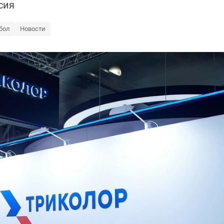
сия
бол
Новости