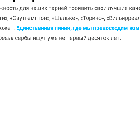
жность для наших парней проявить свои лучшие кач
ти», «Саутгемптон», «Шальке», «Торино», «Вильярре
может.
Единственная линия, где мы превосходим ком
феева
сербы ищут уже не первый десяток лет.