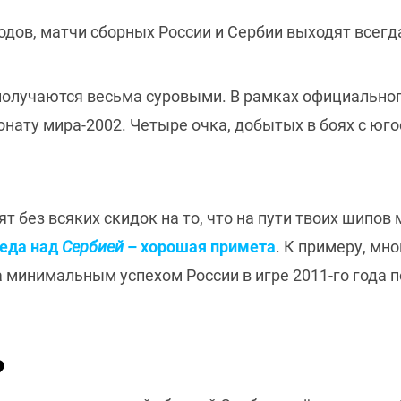
одов, матчи сборных России и Сербии выходят все
получаются весьма суровыми. В рамках официально
онату мира-2002. Четыре очка, добытых в боях с юг
 без всяких скидок на то, что на пути твоих шипов 
еда над
Сербией
– хорошая примета
. К примеру, мн
за минимальным успехом России в игре 2011-го год
?