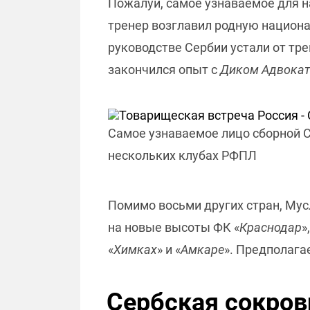
Пожалуй, самое узнаваемое для н
тренер возглавил родную национа
руководстве Сербии устали от тр
закончился опыт с
Диком Адвока
Самое узнаваемое лицо сборной С
нескольких клубах РФПЛ
Помимо восьми других стран, Мусл
на новые высоты ФК «
Краснодар
»
«
Химках
» и «
Амкаре
». Предполага
Сербская сокро