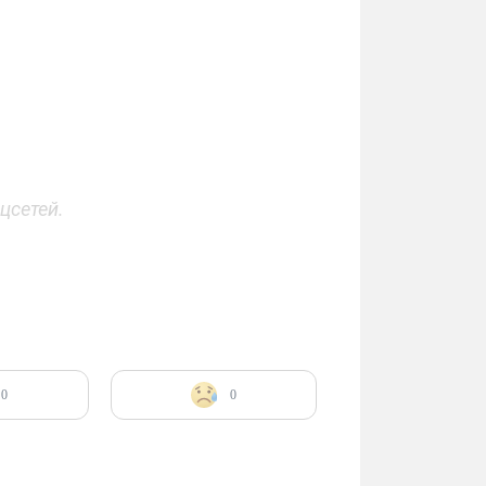
цсетей.
0
0