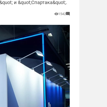
ot; и &quot;Спартака&quot;.
1542