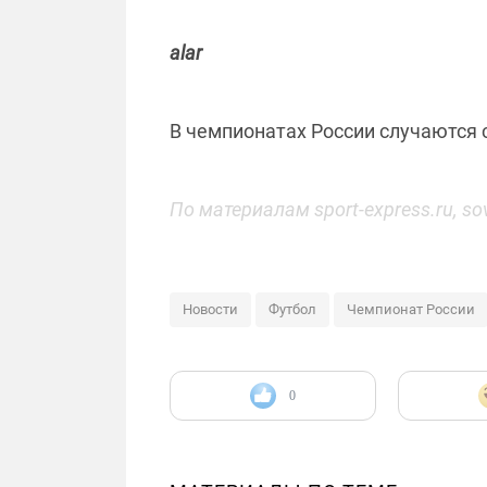
alar
В чемпионатах России случаются 
По материалам
sport
-
express
.
ru
,
so
Новости
Футбол
Чемпионат России
0