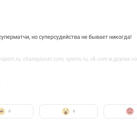
суперматчи, но суперсудейства не бывает никогда!
vsport
.
ru
,
championat
.
com
,
sports
.
ru
,
vk
.
com
и других со
0
0