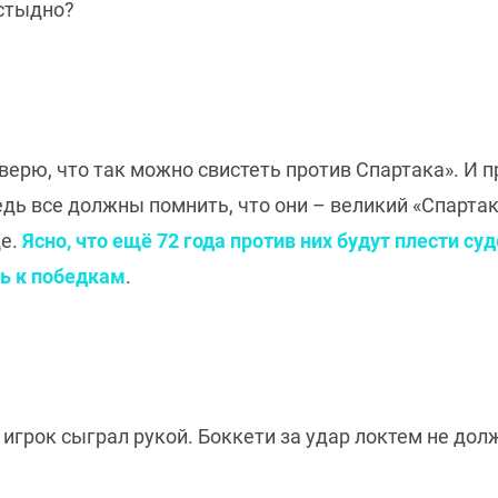
 стыдно?
верю, что так можно свистеть против Спартака». И п
Ведь все должны помнить, что они – великий «Спарта
ще.
Ясно, что ещё 72 года против них будут плести су
ть к победкам
.
 игрок сыграл рукой. Боккети за удар локтем не до