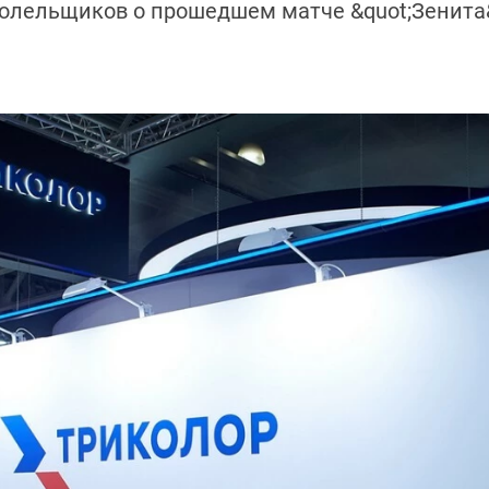
лельщиков о прошедшем матче &quot;Зенита&qu