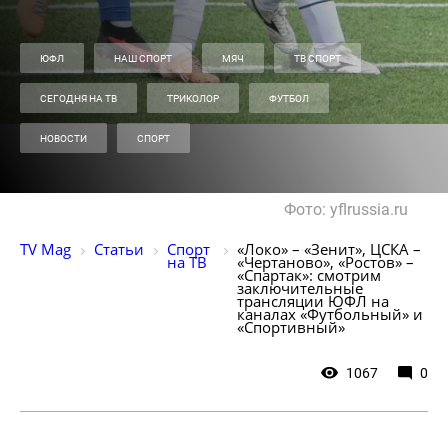
ЮФЛ
НАШ СПОРТ
МЯЧ
ТВ СПОРТ
СЕГОДНЯ НА ТВ
ТРИКОЛОР
ФУТБОЛ
НОВОСТИ
СПОРТ
Фото: yflrussia.ru
TV Mag
Статьи
Спорт 
«Локо» – «Зенит», ЦСКА – 
на ТВ
«Чертаново», «Ростов» – 
«Спартак»: смотрим 
заключительные 
трансляции ЮФЛ на 
каналах «Футбольный» и 
«Спортивный»
1067
0