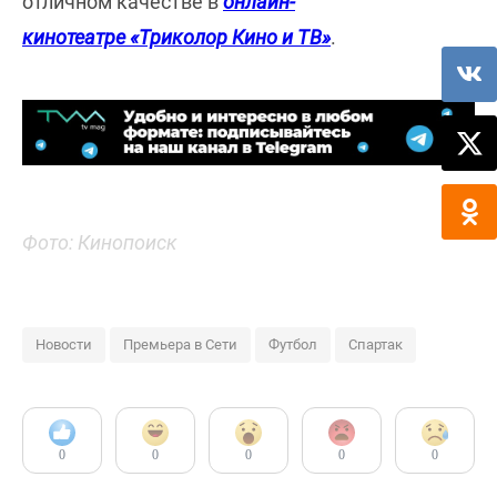
отличном качестве в
онлайн-
кинотеатре «Триколор Кино и ТВ»
.
Фото: Кинопоиск
Новости
Премьера в Сети
Футбол
Спартак
0
0
0
0
0