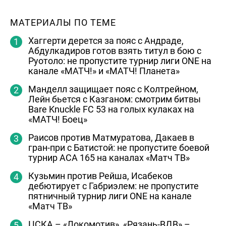
МАТЕРИАЛЫ ПО ТЕМЕ
Хаггерти дерется за пояс с Андраде,
Абдулкадиров готов взять титул в бою с
Руотоло: не пропустите турнир лиги ONE на
канале «МАТЧ!» и «МАТЧ! Планета»
Манделл защищает пояс с Колтрейном,
Лейн бьется с Казганом: смотрим битвы
Bare Knuckle FC 53 на голых кулаках на
«МАТЧ! Боец»
Раисов против Матмуратова, Дакаев в
гран-при с Батистой: не пропустите боевой
турнир ACA 165 на каналах «Матч ТВ»
Кузьмин против Рейша, Исабеков
дебютирует с Габриэлем: не пропустите
пятничный турнир лиги ONE на канале
«Матч ТВ»
ЦСКА – «Локомотив», «Рязань-ВДВ» –