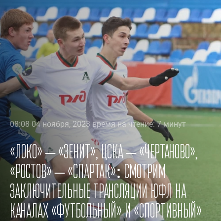
08:08 04 ноября, 2023 время на чтение: 7 минут
«Локо» – «Зенит», ЦСКА – «Чертаново»,
«Ростов» – «Спартак»: смотрим
заключительные трансляции ЮФЛ на
каналах «Футбольный» и «Спортивный»