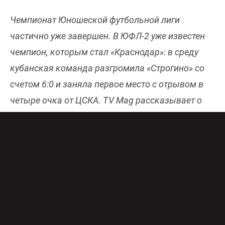
Чемпионат Юношеской футбольной лиги
частично уже завершен. В ЮФЛ-2 уже известен
чемпион, которым стал «Краснодар»: в среду
кубанская команда разгромила «Строгино» со
счетом 6:0 и заняла первое место с отрывом в
четыре очка от ЦСКА. TV Mag рассказывает о
последнем туре в ЮФЛ-3, где чемпионами также
могут стать краснодарцы, с которыми
конкурируют зенитовцы, и ЮФЛ-1, где чемпион
уже известен, но борьба за медали
продолжается.
ЛОКОМОТИВ (Москва) – ЗЕНИТ (Санкт-