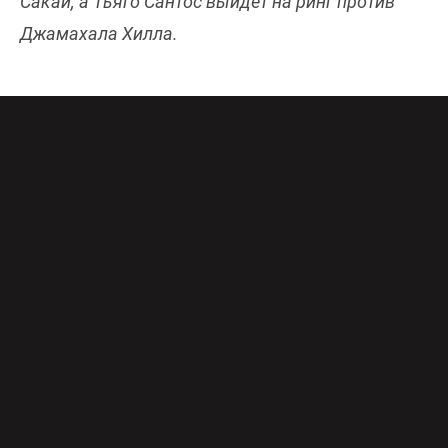
Сакаи, а Тьяго Сантос выйдет на ринг против
Джамахала Хилла.
ТЬЯГО САНТОС (Бразилия) – ДЖАМАХАЛ
ХИЛЛ (США)
СЕРГЕЙ СПИВАК (Молдавия) – АУГУСТО
САКАИ (Бразилия)
7 августа 2022, арена UFC Apex, Лас-Вегас,
Невада, США
Прямая трансляция на телеканале
«МАТЧ!»
в 05:00, на телеканале
«МАТЧ!
Боец»
в 01:55