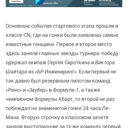
Основные события стартового этапа прошли в
классе CN, где на гонки были заявлены самые
известные гонщики. Первое и второе место
здесь заняли главные звезды турнира: победу
одержал экипаж
Сергея Сироткина
и
Виктора
Шайтара
из
«БР Инжиниринг»
. Если первый не
так давно был резервным пилотом команд
«Рено»
и
«Заубер»
в Формуле-1, а также
чемпионом Формулы Абарт, то второй не раз
побеждал на знаменитой гонке 24 часа Ле-
Мана. Вторую строчку в классовом зачете
заняли выступающие за ту же команду первый