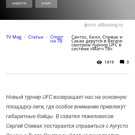
НОВОСТИ
СПОРТ
фото: allboxing.ru
TV Mag
Статьи
Спорт 
Сантос, Хилл, Спивак и 
на ТВ
Сакаи дерутся в Вегасе: 
смотрим турнир UFC в 
системе «Матч ТВ»
1419
0
Новый турнир UFC возвращает нас на основную
площадку лиги, где особое внимание привлекут
габаритные бойцы. В схватке тяжеловесов
Сергей Спивак постарается справиться с Аугусто