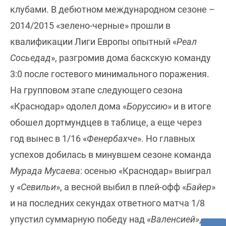
клубами. В дебютном международном сезоне –
2014/2015 «зелено-черные» прошли в
квалификации Лиги Европы опытный «
Реал
Сосьедад
», разгромив дома баскскую команду
3:0 после гостевого минимального поражения.
На групповом этапе следующего сезона
«Краснодар» одолел дома «
Боруссию
» и в итоге
обошел дортмундцев в таблице, а еще через
год вынес в 1/16 «
Фенербахче
». Но главных
успехов добилась в минувшем сезоне команда
Мурада Мусаева
: осенью «Краснодар» выиграл
у «
Севильи
», а весной выбил в плей-офф «
Байер
»
и на последних секундах ответного матча 1/8
упустил суммарную победу над
«Валенсией»
,