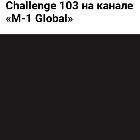
Challenge 103 на канале
«М-1 Global»
103-й турнир серии М-1 Challenge состоится в
Китае. В главных поединках на ринг выйдут
украинец Александр Плетенко и россиянин
Максим Грабович, противостоять им будут
канадец Крис Келадес и бразилец Жонас Боэно
Де Росарио.
АЛЕКСАНДР ПЛЕТЕНКО (Украина) –
КРИС КЕЛАДЕС (Канада)
МАКСИМ ГРАБОВИЧ (Россия) – ЖОНАС