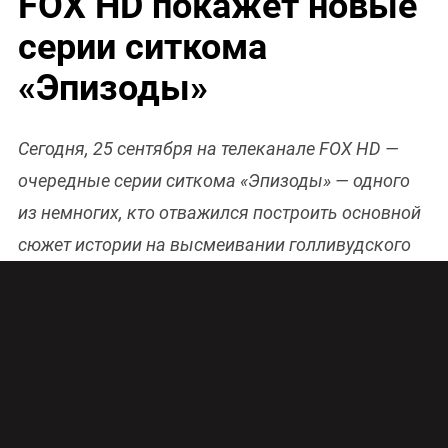
FOX HD покажет новые
серии ситкома
«Эпизоды»
Сегодня, 25 сентября на телеканале FOX HD —
очередные серии ситкома «Эпизоды» — одного
из немногих, кто отважился построить основной
сюжет истории на высмеивании голливудского
телезакулисья. О популярности и
востребованности «Эпизодов» говорит тот факт,
что совсем недавно телешоу продлили на пять
сезон, съемки которого должны начаться в
Лондоне в 2016 году.