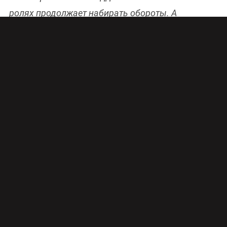
ролях продолжает набирать обороты. А
четвертый эпизод телефильма, вышедший в
эфир в воскресенье вечером, вовсе взорвал
интернет. Вернее, эротическая сцена из этой
серии, с участием, конечно, Тома Хиддлстона.
Всего в «Ночном администраторе» шесть
эпизодов
В соцсетях выложен отрывок четвертого
эпизода. Упс, далее небольшой спойлер. Это
откровенная сцена с участием героев Тома
Хиддлстона и Элизабет Дебики. И пусть
сцена