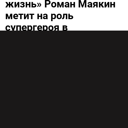
жизнь» Роман Маякин
метит на роль
супергероя в
киновселенной Marvel
Вот-вот, 12 июня, звезде сериала «Сладкая
жизнь» Роману Маякину исполнится 30 лет. Как
говорится, мало прожито, но много пережито. У
него впечатляющие роли в Театре им.
Моссовета. Царь Ирод – это вам не шуточки! У
него есть эпизодический опыт работы
телеведущим на канале «Синергия ТВ». У него
большая семья и такой взгляд карих глаз, в