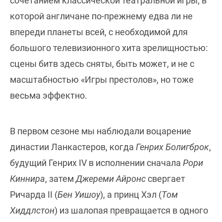
сочетанием классической театральной игры, в
которой англичане по-прежнему едва ли не
впереди планеты всей, с необходимой для
большого телевизионного хита зрелищностью:
сцены битв здесь сняты, быть может, и не с
масштабностью «Игры престолов», но тоже
весьма эффектно.
В первом сезоне мы наблюдали воцарение
династии Ланкастеров, когда
Генрих Болигброк
,
будущий Генрих IV в исполнении сначала
Рори
Киннира
, затем
Джереми Айронс
свергает
Ричарда II (
Бен Уишоу
), а принц Хэл (
Том
Хиддлстон
) из шалопая превращается в одного