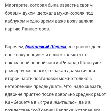
Маргарите, которая была известна своим
боевым духом, держала мужа-короля под
каблуком и одно время даже возглавляла
партию Ланкастеров.
Впрочем,
британский Шерлок
все равно здесь
вне конкуренции – и если в только что
показанной первой части «Ричарда III» он уже
развернулся вовсю, то накал драматичной
второй части постановки можно только с
нетерпением предвкушать. Что, надо сказать,
вдвойне приятно после довольно средних работ
Камбербэтча в «
Игре в имитацию
», да и в
рождественской серии Шерлока, которая вся