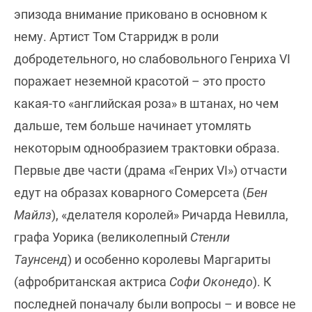
эпизода внимание приковано в основном к
нему. Артист Том Старридж в роли
добродетельного, но слабовольного Генриха VI
поражает неземной красотой – это просто
какая-то «английская роза» в штанах, но чем
дальше, тем больше начинает утомлять
некоторым однообразием трактовки образа.
Первые две части (драма «Генрих VI») отчасти
едут на образах коварного Сомерсета (
Бен
Майлз
), «делателя королей» Ричарда Невилла,
графа Уорика (великолепный
Стенли
Таунсенд
) и особенно королевы Маргариты
(афробританская актриса
Софи Оконедо
). К
последней поначалу были вопросы – и вовсе не