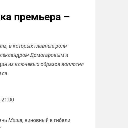
ика премьера –
рам, в которых главные роли
с Александром Домогаровым и
один из ключевых образов воплотил
ала.
 21:00
рень
Миша
, виновный в гибели