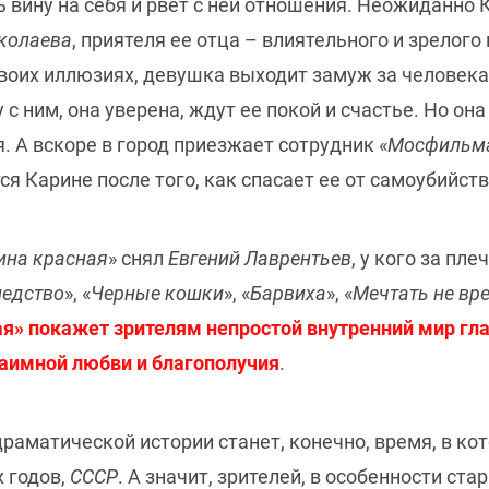
ь вину на себя и рвет с ней отношения. Неожиданно
колаева
, приятеля ее отца – влиятельного и зрелог
воих иллюзиях, девушка выходит замуж за человека,
с ним, она уверена, ждут ее покой и счастье. Но она
я. А вскоре в город приезжает сотрудник «
Мосфильм
ся Карине после того, как спасает ее от самоубийст
ина красная
» снял
Евгений Лаврентьев
, у кого за пл
ледство
», «
Черные кошки
», «
Барвиха
», «
Мечтать не вр
я» покажет зрителям непростой внутренний мир глав
заимной любви и благополучия
.
раматической истории станет, конечно, время, в ко
х годов,
СССР
. А значит, зрителей, в особенности ст