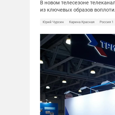
В новом телесезоне телеканал
из ключевых образов воплот
Юрий Чурсин
Карина Красная
Россия 1