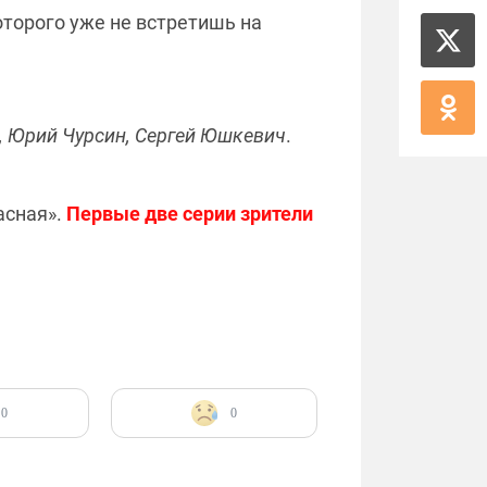
оторого уже не встретишь на
 Юрий Чурсин, Сергей Юшкевич
.
асная».
Первые две серии зрители
0
0