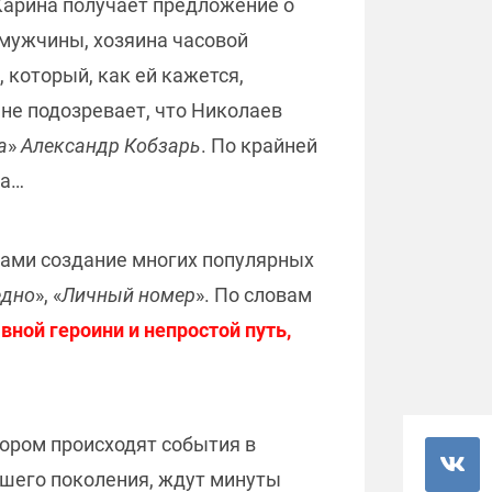
 Карина получает предложение о
о мужчины, хозяина часовой
 который, как ей кажется,
 не подозревает, что Николаев
а
»
Александр Кобзарь
. По крайней
ва…
ечами создание многих популярных
едно
», «
Личный номер
». По словам
ной героини и непростой путь,
тором происходят события в
аршего поколения, ждут минуты