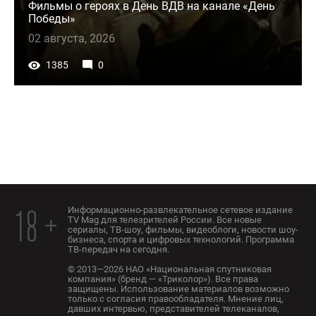
Фильмы о героях в День ВДВ на канале «День
Победы»
02 августа, 2026
1385
0
Информационно-развлекательное сетевое издание
18 +
TV Mag для телезрителей России. Все новые
сериалы, ТВ-шоу, фильмы, видеоблоги, новости шоу-
бизнеса, спорта и цифровых технологий. Программа
ТВ-передач на сегодня.
© 2013—2026 НАО «Национальная спутниковая
компания» (бренд — «Триколор»). Все права
защищены. Использование материалов возможно
только с согласия правообладателя. Мнение лиц,
давших интервью, представителей телеканалов,