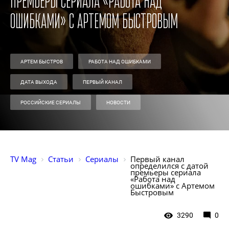
премьеры сериала «Работа над
ошибками» с Артемом Быстровым
АРТЕМ БЫСТРОВ
РАБОТА НАД ОШИБКАМИ
ДАТА ВЫХОДА
ПЕРВЫЙ КАНАЛ
РОССИЙСКИЕ СЕРИАЛЫ
НОВОСТИ
TV Mag
Статьи
Сериалы
Первый канал 
определился с датой 
премьеры сериала 
«Работа над 
ошибками» с Артемом 
Быстровым
3290
0