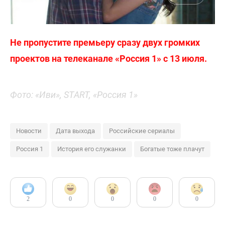
Не пропустите премьеру сразу двух громких
проектов на телеканале «Россия 1» с 13 июля.
Фото: «Иви», START, «Россия 1»
Новости
Дата выхода
Российские сериалы
Россия 1
История его служанки
Богатые тоже плачут
2
0
0
0
0