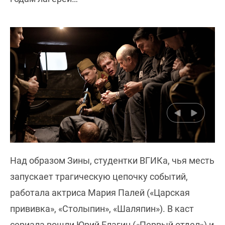
Над образом Зины, студентки ВГИКа, чья месть
запускает трагическую цепочку событий,
работала актриса Мария Палей («Царская
прививка», «Столыпин», «Шаляпин»). В каст
сериала вошли Юрий Елагин («Первый отдел») и