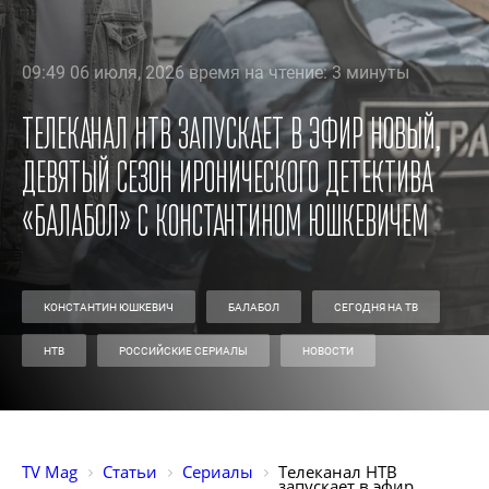
09:49 06 июля, 2026 время на чтение: 3 минуты
Телеканал НТВ запускает в эфир новый,
девятый сезон иронического детектива
«Балабол» с Константином Юшкевичем
КОНСТАНТИН ЮШКЕВИЧ
БАЛАБОЛ
СЕГОДНЯ НА ТВ
НТВ
РОССИЙСКИЕ СЕРИАЛЫ
НОВОСТИ
TV Mag
Статьи
Сериалы
Телеканал НТВ 
запускает в эфир 