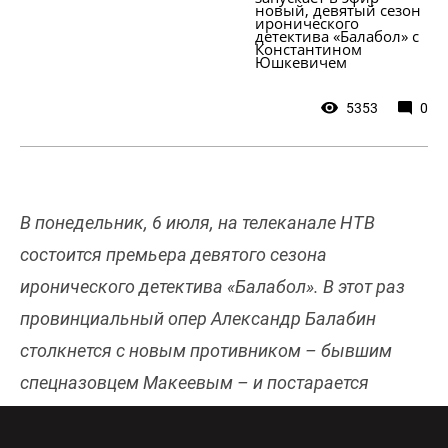
новый, девятый сезон 
иронического 
детектива «Балабол» с 
Константином 
Юшкевичем
5353
0
В понедельник, 6 июля, на телеканале НТВ
состоится премьера девятого сезона
иронического детектива «Балабол». В этот раз
провинциальный опер Александр Балабин
столкнется с новым противником – бывшим
спецназовцем Макеевым – и постарается
разобраться со сложностями в личной жизни. В
главной роли – Константин Юшкевич. Онлайн-