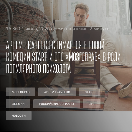
15:36 01 июня, 2026 время на чтение: 2 минуты
Артем Ткаченко снимается в новой
комедии START и СТС «Мозгоправ» в роли
популярного психолога
МОЗГОПРАВ
АРТЕМ ТКАЧЕНКО
START
СЪЕМКИ
РОССИЙСКИЕ СЕРИАЛЫ
СТС
НОВОСТИ