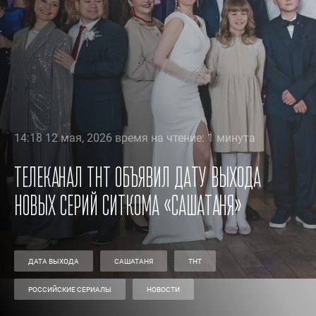
14:18 12 мая, 2026 время на чтение: 1 минута
Телеканал ТНТ объявил дату выхода
новых серий ситкома «СашаТаня»
ДАТА ВЫХОДА
САШАТАНЯ
ТНТ
РОССИЙСКИЕ СЕРИАЛЫ
НОВОСТИ