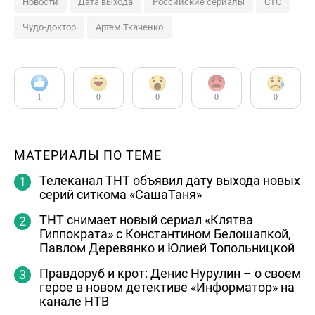
Новости
Дата выхода
Российские сериалы
СТС
Чудо-доктор
Артем Ткаченко
1
0
0
0
0
МАТЕРИАЛЫ ПО ТЕМЕ
Телеканал ТНТ объявил дату выхода новых
серий ситкома «СашаТаня»
ТНТ снимает новый сериал «Клятва
Гиппократа» с Константином Белошапкой,
Павлом Деревянко и Юлией Топольницкой
Правдоруб и крот: Денис Нурулин – о своем
герое в новом детективе «Информатор» на
канале НТВ