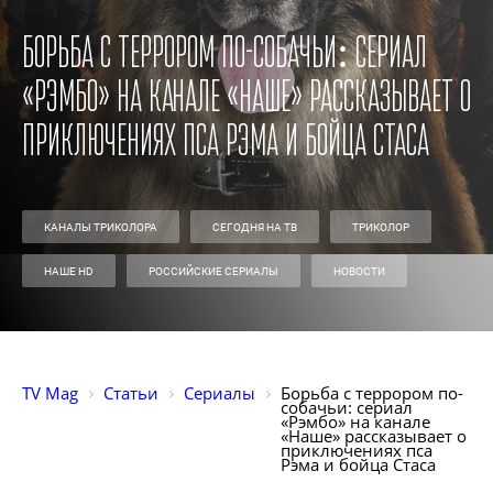
Борьба с террором по-собачьи: сериал
«Рэмбо» на канале «Наше» рассказывает о
приключениях пса Рэма и бойца Стаса
КАНАЛЫ ТРИКОЛОРА
СЕГОДНЯ НА ТВ
ТРИКОЛОР
НАШЕ HD
РОССИЙСКИЕ СЕРИАЛЫ
НОВОСТИ
TV Mag
Статьи
Сериалы
Борьба с террором по-
собачьи: сериал 
«Рэмбо» на канале 
«Наше» рассказывает о 
приключениях пса 
Рэма и бойца Стаса