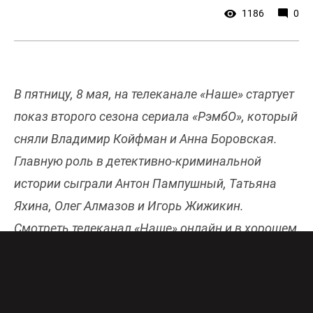
1186
0
В пятницу, 8 мая, на телеканале «Наше» стартует
показ второго сезона сериала «РэмбО», который
сняли Владимир Койфман и Анна Боровская.
Главную роль в детективно-криминальной
истории сыграли Антон Пампушный, Татьяна
Яхина, Олег Алмазов и Игорь Жижикин.
Смотреть телеканал «Наше» онлайн и в хорошем
качестве можно
здесь
.
Не так давно Стас Демин работал в ГРУ и