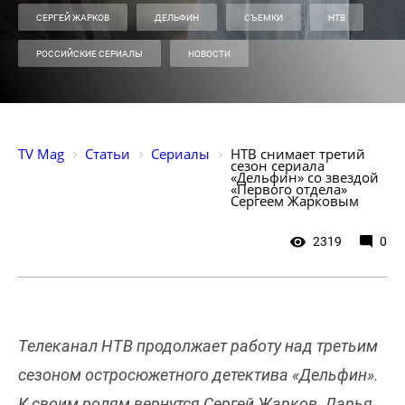
СЕРГЕЙ ЖАРКОВ
ДЕЛЬФИН
СЪЕМКИ
НТВ
РОССИЙСКИЕ СЕРИАЛЫ
НОВОСТИ
TV Mag
Статьи
Сериалы
НТВ снимает третий 
сезон сериала 
«Дельфин» со звездой 
«Первого отдела» 
Сергеем Жарковым
2319
0
Телеканал НТВ продолжает работу над третьим
сезоном остросюжетного детектива «Дельфин».
К своим ролям вернутся Сергей Жарков, Дарья