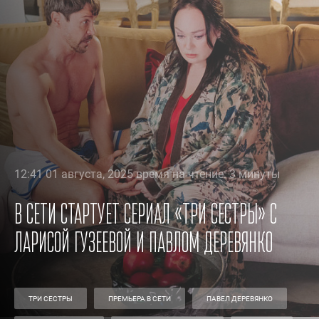
12:41 01 августа, 2025 время на чтение: 3 минуты
В Сети стартует сериал «Три сестры» с
Ларисой Гузеевой и Павлом Деревянко
ТРИ СЕСТРЫ
ПРЕМЬЕРА В СЕТИ
ПАВЕЛ ДЕРЕВЯНКО