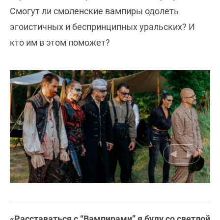
Смогут ли смоленские вампиры одолеть
эгоистичных и беспринципных уральских? И
кто им в этом поможет?
«Расставаться с “Вампирами” я буду со светлой