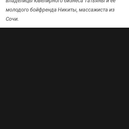
владелицы ювелирного бизнеса Татьяны и ее
молодого бойфренда Никиты, массажиста из
Сочи.
Три сестры – Ира, Оля и Маша – давно мечтали
уехать из Нижнего Новгорода в Москву.
Сценарий переезда у каждой сестры свой, но
все они втайне рассчитывают на финансовую
помощь матери, владелицы ювелирного
бизнеса Татьяны.
Однако у Татьяны другие планы на жизнь: в
качестве сувенира из отпуска она привозит
массажиста на 20 лет моложе себя. И пока весь