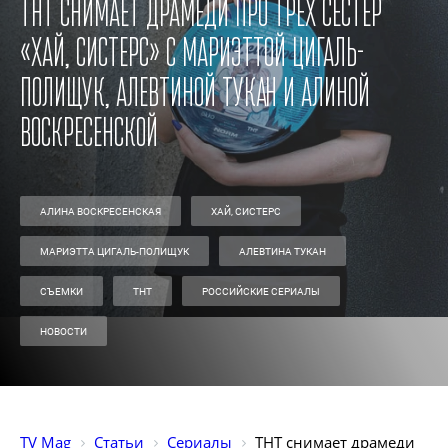
ТНТ снимает драмеди про трех сестер
«Хай, систерс» с Мариэттой Цигаль-
Полищук, Алевтиной Тукан и Алиной
Воскресенской
АЛИНА ВОСКРЕСЕНСКАЯ
ХАЙ, СИСТЕРС
МАРИЭТТА ЦИГАЛЬ-ПОЛИЩУК
АЛЕВТИНА ТУКАН
СЪЕМКИ
ТНТ
РОССИЙСКИЕ СЕРИАЛЫ
НОВОСТИ
TV Mag
Статьи
Сериалы
ТНТ снимает драмеди 