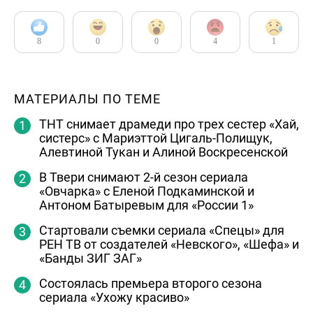
8
0
0
4
1
МАТЕРИАЛЫ ПО ТЕМЕ
ТНТ снимает драмеди про трех сестер «Хай,
систерс» с Мариэттой Цигаль-Полищук,
Алевтиной Тукан и Алиной Воскресенской
В Твери снимают 2-й сезон сериала
«Овчарка» с Еленой Подкаминской и
Антоном Батыревым для «России 1»
Стартовали съемки сериала «Спецы» для
РЕН ТВ от создателей «Невского», «Шефа» и
«Банды ЗИГ ЗАГ»
Состоялась премьера второго сезона
сериала «Ухожу красиво»