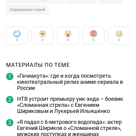
Содержание серий
4
0
0
0
0
МАТЕРИАЛЫ ПО ТЕМЕ
«Гачиакута»: где и когда посмотреть
кинотеатральный релиз аниме-сериала в
России
НТВ устроит премьеру уик-энда – боевик
«Сломанная стрела» с Евгением
Шириковым и Лукерьей Ильяшенко
«Я падал с 6-метрового водопада»: актер
Евгений Шириков о «Сломанной стреле»,
мужских поступках и женщинах