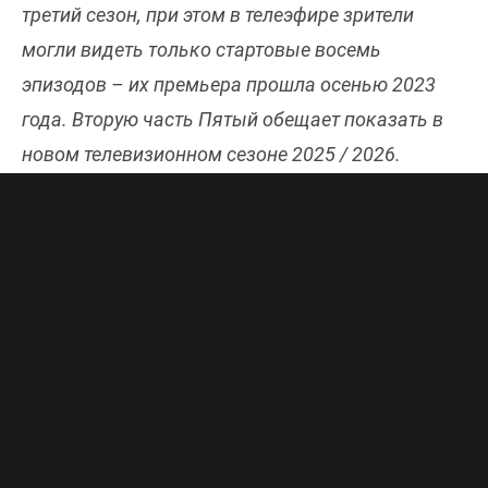
третий сезон, при этом в телеэфире зрители
могли видеть только стартовые восемь
эпизодов – их премьера прошла осенью 2023
года. Вторую часть Пятый обещает показать в
новом телевизионном сезоне 2025 / 2026.
Онлайн-эфир Пятого канала бесплатно и в
хорошем качестве доступен
здесь
.
«Витязи» – исторический детектив, действие
которого разворачивается в XIII веке на Руси.
Лучший отряд новгородских витязей