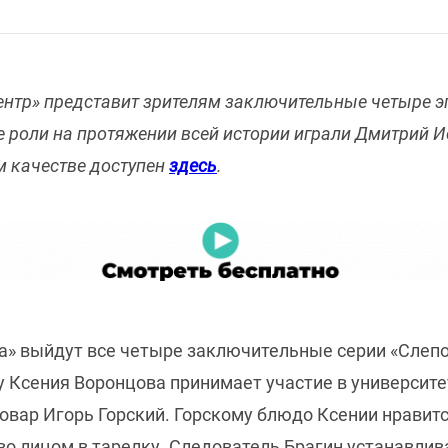
 Центр» представит зрителям заключительные четыре 
е роли на протяжении всей истории играли Дмитрий И
м качестве доступен
здесь
.
тра» выйдут все четыре заключительные серии «Слеп
у Ксения Воронцова принимает участие в университ
вар Игорь Горский. Горскому блюдо Ксении нравится
во лицом в тарелку. Следователь Брагин устанавлива