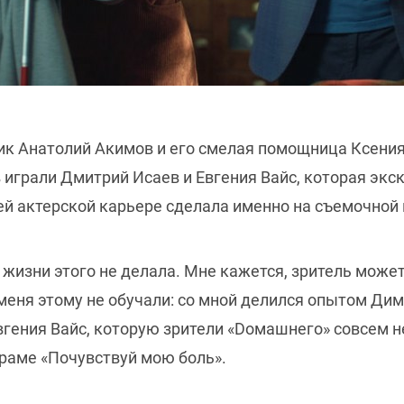
ик Анатолий Акимов и его смелая помощница Ксения
 играли Дмитрий Исаев и Евгения Вайс, которая эк
оей актерской карьере сделала именно на съемочной
жизни этого не делала. Мне кажется, зритель может
еня этому не обучали: со мной делился опытом Дима
вгения Вайс, которую зрители «Dомашнего» совсем не
раме «Почувствуй мою боль».