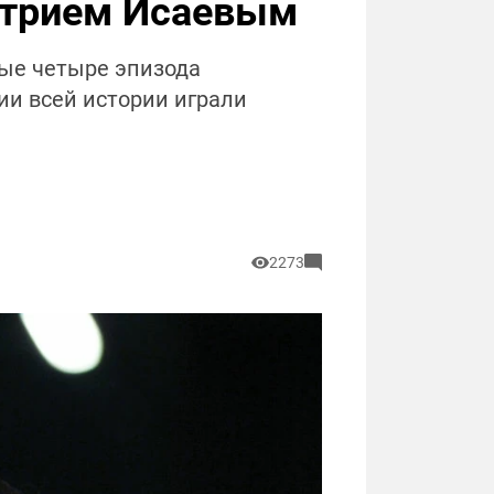
митрием Исаевым
ные четыре эпизода
ии всей истории играли
2273