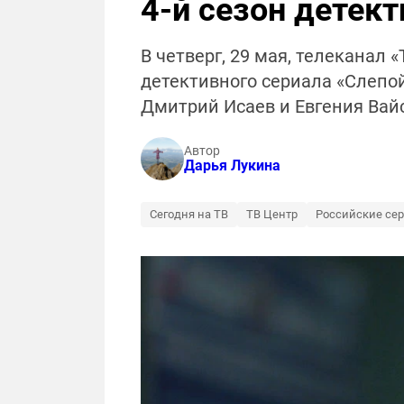
4-й сезон детек
В четверг, 29 мая, телеканал
детективного сериала «Слепой
Дмитрий Исаев и Евгения Вайс
Автор
Дарья Лукина
Сегодня на ТВ
ТВ Центр
Российские се