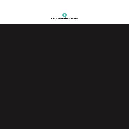
«Про это самое» — смелая и добрая история о
молодом сексологе, который возвращается в
родное село, чтобы разрушить многолетние
табу и мифы «про это самое». Главный герой,
Митя, после восьми лет в медицинском
университете возвращается домой — в село
Озерное. Ожидая встретить понимание, он
сталкивается с шоком и сопротивлением:
деревне не нужен сексолог, особенно «свой».
Но Митя не сдается — потому что знает,