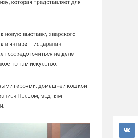
изу, которая представляет для
на новую выставку зверского
а в янтаре – исцарапан
жет сосредоточиться на деле –
кое-то там искусство.
новыми героями: домашней кошкой
вописи Песцом, модным
и.