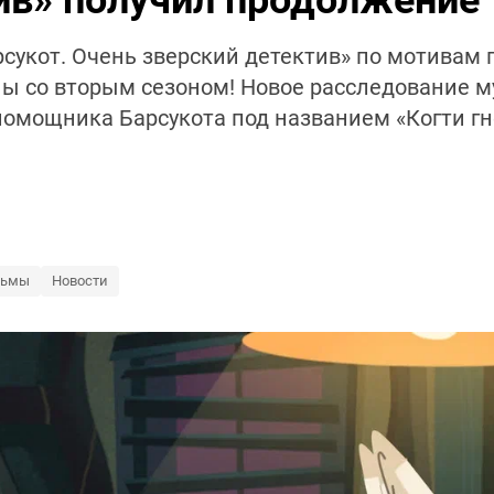
ив» получил продолжение
сукот. Очень зверский детектив» по мотивам
ны со вторым сезоном! Новое расследование м
помощника Барсукота под названием «Когти гн
льмы
Новости