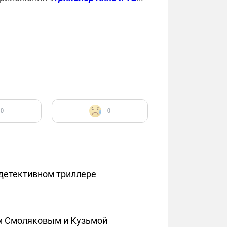
0
0
 детективном триллере
ем Смоляковым и Кузьмой