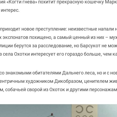
ция «Когти гнева» похитит прекрасную кошечку Марк
 интерес.
 приходит новое преступление: неизвестные напали 
 экспонатов похищено, а самый ценный из них – мух
лиции берутся за расследование, но Барсукот не мо
села Охотки интересует его гораздо больше, чем ка
 со знакомыми обитателями Дальнего леса, но и с 
сцентричным художником Дикобразом, ценителем жи
, собачьей сворой из Охоток и другими персонажам