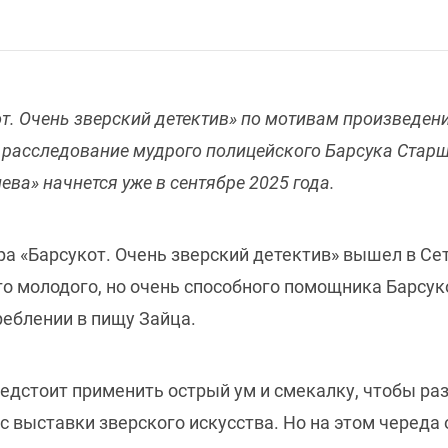
т. Очень зверский детектив» по мотивам произведен
 расследование мудрого полицейского Барсука Старш
ева» начнется уже в сентябре 2025 года.
а «Барсукот. Очень зверский детектив» вышел в Сет
его молодого, но очень способного помощника Барсу
реблении в пищу Зайца.
редстоит применить острый ум и смекалку, чтобы р
с выставки зверского искусства. Но на этом череда