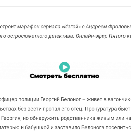
 устроит марафон сериала «Изгой» с Андреем Фроловы
го остросюжетного детектива. Онлайн-эфир Пятого к
фицер полиции Георгий Белоног – живет в вагончике
ьствах без вести пропал его отец. Прокуратура быс
 Георгия, но обнаружить родственника живым или на
матерью и бабушкой и заставило Белонога поселитьс