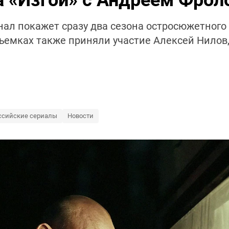
а «Изгой» с Андреем Фро
анал покажет сразу два сезона остросюжетного
ъемках также приняли участие Алексей Нилов,
ссийские сериалы
Новости