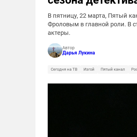
сезона детектив
В пятницу, 22 марта, Пятый к
Фроловым в главной роли. В с
актеры.
Автор
Дарья Лукина
Сегодня на ТВ
Изгой
Пятый канал
Ро