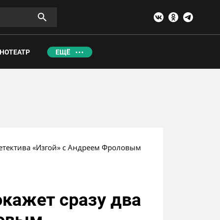
НОТЕАТР
ЕЩЁ
детектива «Изгой» с Андреем Фроловым
окажет сразу два