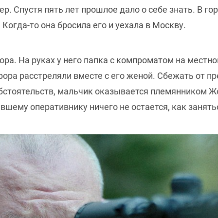
ер. Спустя пять лет прошлое дало о себе знать. В г
Когда-то она бросила его и уехала в Москву.
ора. На руках у него папка с компроматом на местно
рора расстреляли вместе с его женой. Сбежать от п
бстоятельств, мальчик оказывается племянником Жо
ывшему оперативнику ничего не остается, как занят