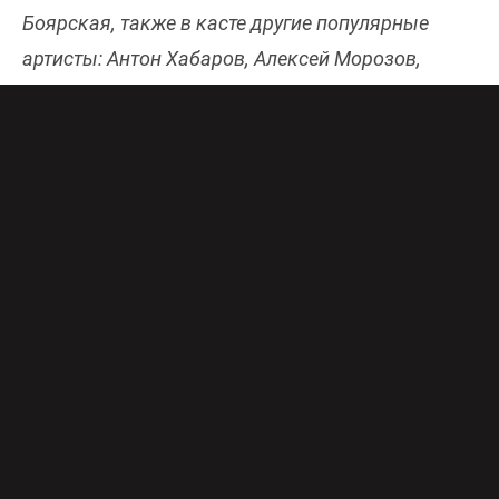
Боярская, также в касте другие популярные
артисты: Антон Хабаров, Алексей Морозов,
Павел Ворожцов, Игорь Гордин и др. Онлайн-
эфир Первого канала бесплатно и в хорошем
качестве доступен
здесь
.
1763 год – первый после коронации Екатерины.
Власть в ее руках, но, заняв трон, его
необходимо удержать. Молодой императрице
предстоит убедиться в том, что второе намного
сложнее, чем первое, и только через десять лет