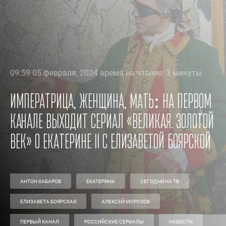
09:59 05 февраля, 2024 время на чтение: 3 минуты
Императрица, женщина, мать: на Первом
канале выходит сериал «Великая. Золотой
век» о Екатерине II с Елизаветой Боярской
АНТОН ХАБАРОВ
ЕКАТЕРИНА
СЕГОДНЯ НА ТВ
ЕЛИЗАВЕТА БОЯРСКАЯ
АЛЕКСЕЙ МОРОЗОВ
ПЕРВЫЙ КАНАЛ
РОССИЙСКИЕ СЕРИАЛЫ
НОВОСТИ