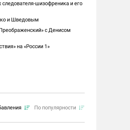
х следователя-шизофреника и его
нко и Шведовым
р Преображенский» с Денисом
твия» на «России 1»
бавления
По популярности