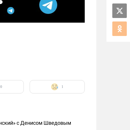
0
1
енский» с Денисом Шведовым