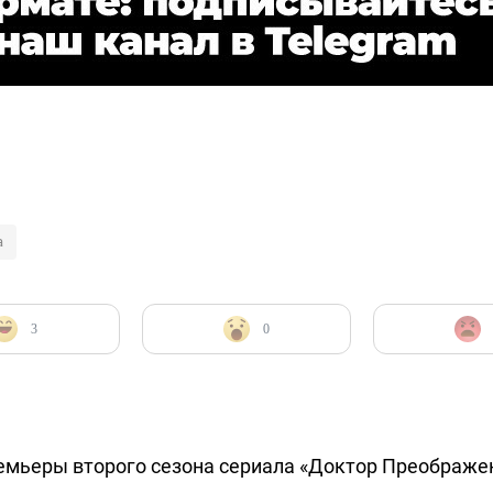
а
3
0
ремьеры второго сезона сериала «Доктор Преображ