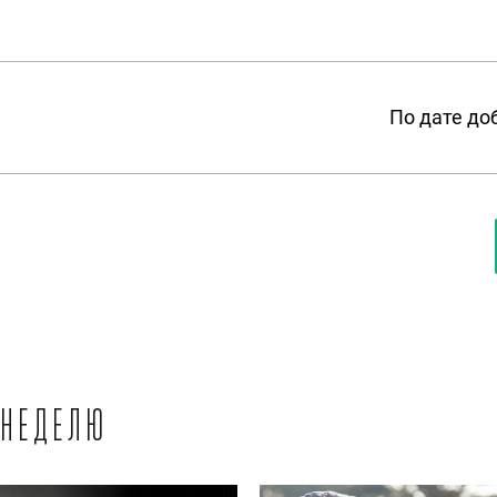
По дате до
 неделю