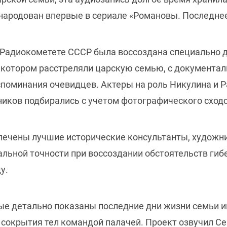
бнародован впервые в сериале «Романовы. Последнее
 Радиокометете СССР была воссоздана специально д
 котором расстреляли царскую семью, с документал
споминания очевидцев. Актеры на роль Никулина и Р
тников подбирались с учетом фотографического сход
лечены лучшие исторические консультанты, художни
льной точности при воссоздании обстоятельств гиб
у.
е детально показаны последние дни жизни семьи им
а сокрытия тел командой палачей. Проект озвучил С