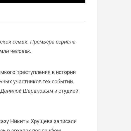
ской семьи. Премьера сериала
 млн человек.
мкого преступления в истории
ьных участников тех событий.
м
Данилой Шараповым
и студией
казу Никиты Хрущева записали
сь в архивах под грифом