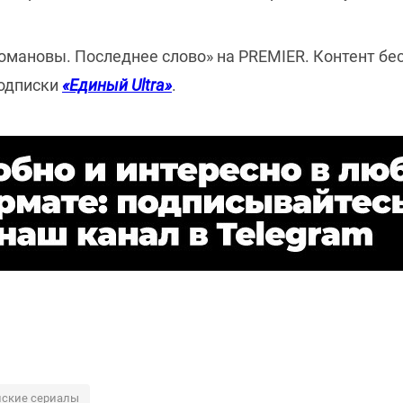
омановы. Последнее слово» на PREMIER. Контент бе
подписки
«Единый Ultra»
.
йские сериалы