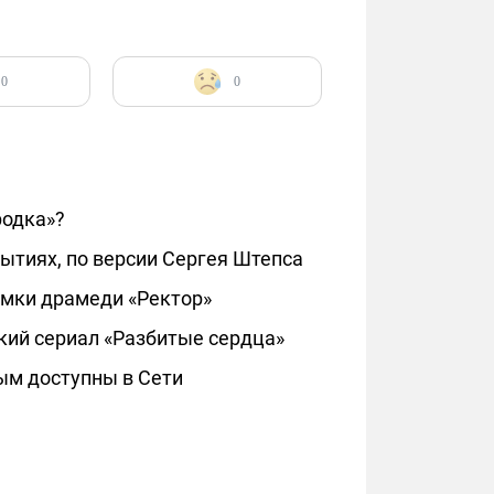
0
0
родка»?
ытиях, по версии Сергея Штепса
емки драмеди «Ректор»
кий сериал «Разбитые сердца»
ым доступны в Сети