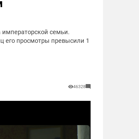
м
 императорской семьи.
сяц его просмотры превысили 1
46328