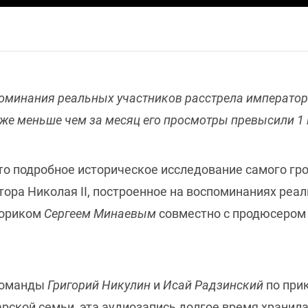
оминания реальных участников расстрела император
 уже меньше чем за месяц его просмотры превысили 1
то подробное историческое исследование самого гро
ора Николая II, построенное на воспоминаниях реал
ториком
Сергеем Минаевым
совместно с продюсеро
 команды
Григорий Никулин
и
Исай Радзинский
по при
рской семьи, эта аудиозапись долгое время хранила