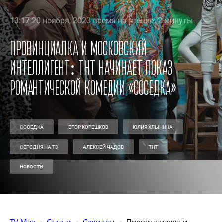
13:17 20 ноября, 2023 время на чтение: 2 минуты
Провинциалка и московский
интеллигент: ТНТ начинает показ
романтической комедии «Соседка»
СОСЕДКА
ЕГОР КОРЕШКОВ
ЮЛИЯ ХЛЫНИНА
СЕГОДНЯ НА ТВ
АЛЕКСЕЙ ЧАДОВ
ТНТ
НОВОСТИ
TV Mag
Статьи
Сериалы
Провинциалка и 