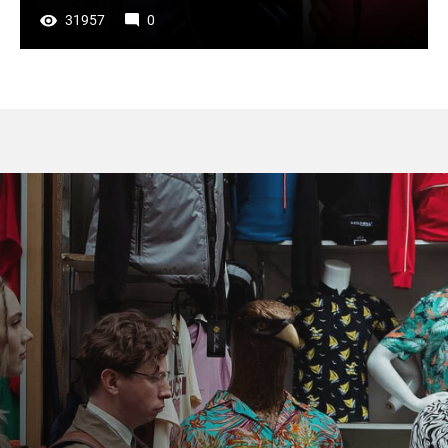
31957
0