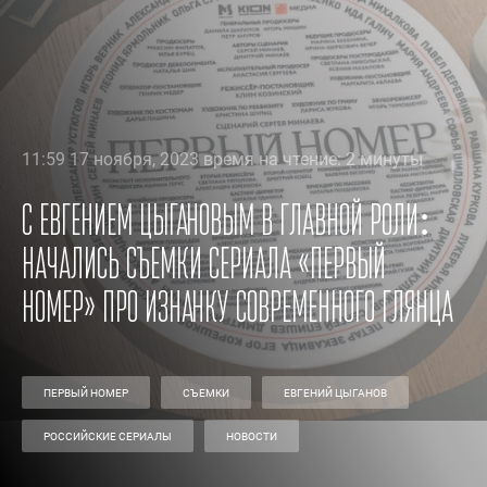
11:59 17 ноября, 2023 время на чтение: 2 минуты
С Евгением Цыгановым в главной роли:
начались съемки сериала «Первый
номер» про изнанку современного глянца
ПЕРВЫЙ НОМЕР
СЪЕМКИ
ЕВГЕНИЙ ЦЫГАНОВ
РОССИЙСКИЕ СЕРИАЛЫ
НОВОСТИ