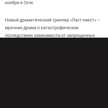
ноября в Сети.
Новый драматический триллер «Ласт квест» –
мрачная драма о катастрофических
последствиях зависимости от запрещенных
веществ. Сериал покажет зрителю, как низко
может пасть зависимый человек и какой
трагедией это может обернуться.
Главный герой «Ласт квест» Олег работает
риелтором в большом современном городе. Он
живет в одной квартире с женой Леной и сыном
Егором, а свободное время любит проводить в
компании любовницы Ляли, которая регулярно