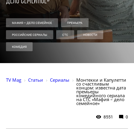
дело семейное»
МАФИЯ — ДЕЛО СЕМЕЙНОЕ
ПРЕМЬЕРА
РОССИЙСКИЕ СЕРИАЛЫ
СТС
НОВОСТИ
КОМЕДИЯ
TV Mag
Статьи
Сериалы
Монтекки и Капулетти 
со счастливым 
концом: известна дата 
премьеры 
комедийного сериала 
на СТС «Мафия – дело 
семейное»
8551
0