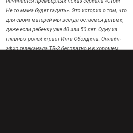
начинается премьерный показ сериала «Стой!
Не то мама будет гадать». Это история о том, что
для своих матерей мы всегда остаемся детьми,
даже если ребенку уже 40 или 50 лет. Одну из
главных ролей играет Инга Оболдина. Онлайн-
эфир телеканала ТВ-3 бесплатно и в хорошем
качестве доступен
здесь
.
Полицейский Артем Быстров – холостяк и
классический волк-одиночка, который давно
вышел из-под родительской гиперопеки. Для
него главные цели в жизни – независимость и