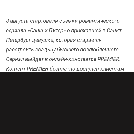
8 августа стартовали съемки романтического
сериала «Саша и Питер» о приехавшей в Санкт-
Петербург девушке, которая старается
расстроить свадьбу бывшего возлюбленного.
Сериал выйдет в онлайн-кинотеатре PREMIER.
Контент PREMIER бесплатно доступен клиентам
Триколора в составе пакета каналов
«Единый
Ultra»
.
По сюжету, бойкая и решительная Саша хочет
отомстить своему бывшему парню и сорвать
ему свадьбу. Чтобы претворить свой план в