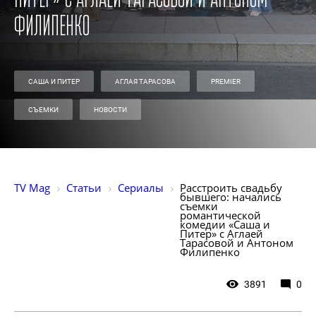
Питер» с Аглаей Тарасовой и Антоном
Филипенко
САША И ПИТЕР
АГЛАЯ ТАРАСОВА
PREMIER
СЪЕМКИ
НОВОСТИ
TV Mag
Статьи
Сериалы
Расстроить свадьбу 
бывшего: начались 
съемки 
романтической 
комедии «Саша и 
Питер» с Аглаей 
Тарасовой и Антоном 
Филипенко
3891
0