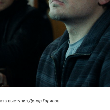
кта выступил
Динар Гарипов
.