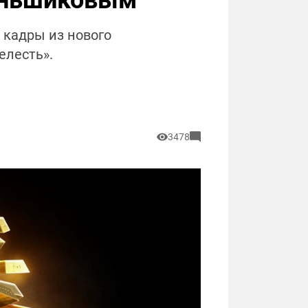
Меньшиковым
 кадры из нового
елесть».
3478