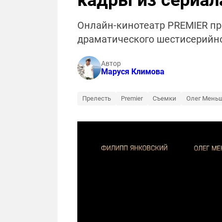
кадры из сериа
Онлайн-кинотеатр PREMIER пр
драматического шестисерийног
Автор
Маруся Климова
Прелесть
Premier
Съемки
Олег Мень