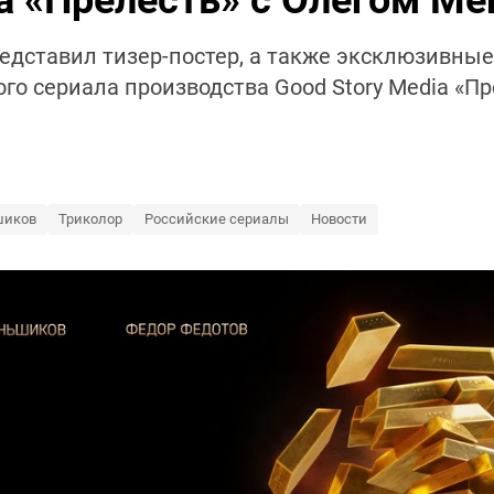
ла «Прелесть» с Олегом 
едставил тизер-постер, а также эксклюзивные
о сериала производства Good Story Media «Пр
шиков
Триколор
Российские сериалы
Новости