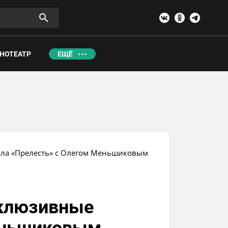
НОТЕАТР
ЕЩЁ
ала «Прелесть» с Олегом Меньшиковым
склюзивные