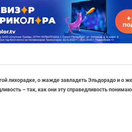
отой лихорадке, о жажде завладеть Эльдорадо и о 
ливость – так, как они эту справедливость понимают