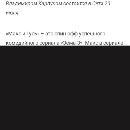
Владимиром Карпуком состоится в Сети 20
июля.
«Макс и Гусь» – это спин-офф успешного
комедийного сериала «Зёма-3». Макс в сериале
«Зёма-3» – антагонист главного героя Зёмы,
персонаж яркий, харизматичный, с
отрицательным обаянием. Новый сериал «Макс
и Гусь» расскажет историю Макса. Если в
«Зёме-3» Макс уже почти король Пензы,
обаятельный, но все же подонок, стоящий на
самом верху криминальной иерархии города, то
в «Зёме-3. Новогоднем замесе» Макс предстает
юным и немного наивным пацаном, у которого,