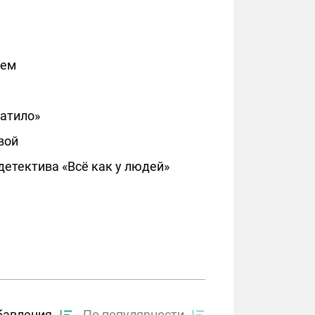
чем
катило»
вой
детектива «Всё как у людей»
бавления
По популярности