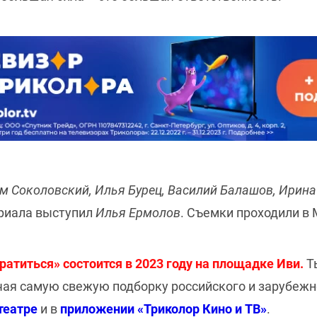
м Соколовский, Илья Бурец, Василий Балашов, Ирина
ериала выступил
И
лья Ермолов
. Съемки проходили в 
атиться» состоится в 2023 году на площадке Иви.
Т
чая самую свежую подборку российского и зарубежн
театре
и в
приложении «Триколор Кино и ТВ»
.