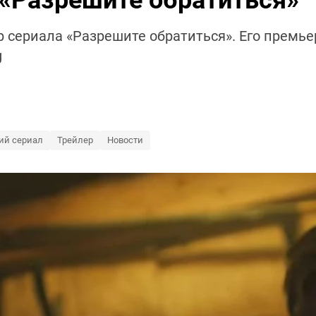
 «Разрешите обратиться»
р сериала «Разрешите обратиться». Его премье
g
ий сериал
Трейлер
Новости