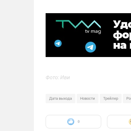
Фото: Иви
Дата выхода
Новости
Трейлер
Ро
0