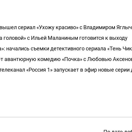
ти вышел сериал «Ухожу красиво» с Владимиром Яглы
а головой» с Ильей Маланиным готовится к выходу
»: начались съемки детективного сериала «Тень Чи
жет авантюрную комедию «Почка» с Любовью Аксено
елеканал «Россия 1» запускает в эфир новые серии 
По дате до