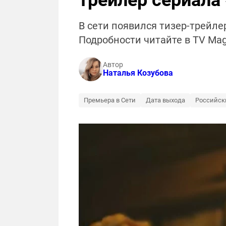
трейлер сериала
В сети появился тизер-трейле
Подробности читайте в TV Ma
Автор
Наталья Козубова
Премьера в Сети
Дата выхода
Российск