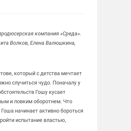
продюсерская компания «Среда».
кита Волков, Елена Валюшкина,
ове, который с детства мечтает
лжно случиться чудо. Поначалу у
 обстоятельств Гошу кусает
ным и ловким оборотнем. Что
а Гоша начинает активно бороться
пройти испытание властью,