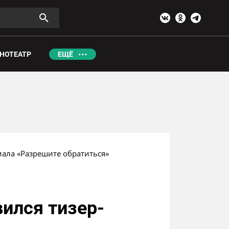
НОТЕАТР
ЕЩЁ
иала «Разрешите обратиться»
вился тизер-