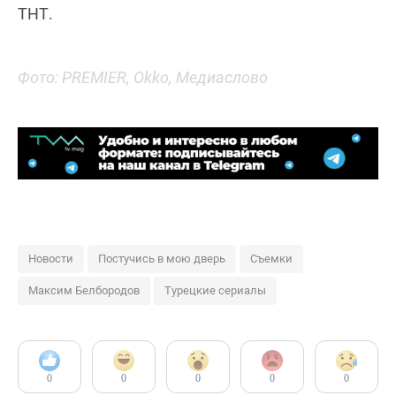
ТНТ.
Фото: PREMIER, Okko, Медиаслово
Новости
Постучись в мою дверь
Съемки
Максим Белбородов
Турецкие сериалы
0
0
0
0
0