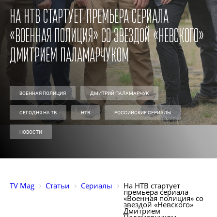
На НТВ стартует премьера сериала
«Военная полиция» со звездой «Невского»
Дмитрием Паламарчуком
ВОЕННАЯ ПОЛИЦИЯ
ДМИТРИЙ ПАЛАМАРЧУК
СЕГОДНЯ НА ТВ
НТВ
РОССИЙСКИЕ СЕРИАЛЫ
НОВОСТИ
TV Mag
Статьи
Сериалы
На НТВ стартует 
премьера сериала 
«Военная полиция» со 
звездой «Невского» 
Дмитрием 
Паламарчуком