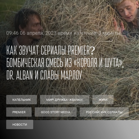
09:46 06 апреля, 2023 время на чтение: 3 минуты
Как звучат сериалы PREMIER?
Бомбическая смесь из «Короля и шута»,
Dr. Alban и Славы Марлоу
КАПЕЛЬНИК
МИР! ДРУЖБА! ЖВАЧКА!
ЖУКИ
PREMIER
GOOD STORY MEDIA
РОССИЙСКИЕ СЕРИАЛЫ
НОВОСТИ