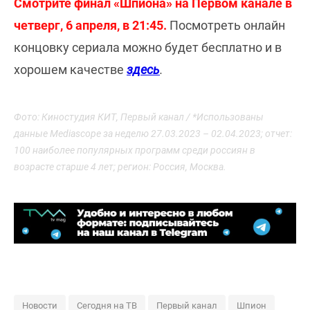
Смотрите финал «Шпиона» на Первом канале в
четверг, 6 апреля, в 21:45.
Посмотреть онлайн
концовку сериала можно будет бесплатно и в
хорошем качестве
здесь
.
Фото: Киностудия КИТ, Первый канал / *Использованы
данные Mediascope за неделю 27.03.2023 – 02.04.2023; отчет:
100 наиболее популярных программ среди россиян в
возрасте старше 4 лет; регион: Россия, Москва.
Новости
Сегодня на ТВ
Первый канал
Шпион