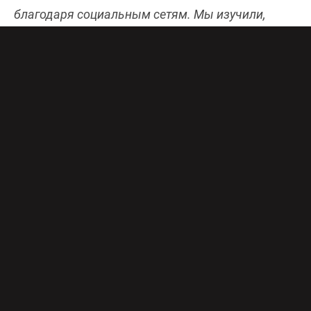
благодаря социальным сетям. Мы изучили,
какую музыку выбирают создатели трех
популярных сериалов онлайн-кинотеатра
PREMIER. Скорее добавляйте в плейлист!
Напомним, недавно TV Mag поговорил с
музыкальным продюсером, мастером своего
дела, с которым команды Good Story Media
выпускают свои сериальные хиты.
Дмитрий
Ланской
рассказал, как выбирает музыку и
авторов в каждый отдельный проект, и
насколько важна мелодия в них.