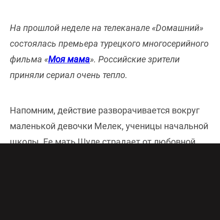
На прошлой неделе на телеканале «Doмашний»
состоялась премьера турецкого многосерийного
фильма «
Моя мама
». Российские зрители
приняли сериал очень тепло.
Напомним, действие разворачивается вокруг
маленькой девочки Мелек, ученицы начальной
школы. Ее мать Шуле страдает от любовной
зависимости. Мужчина, с которым она живет,
ни во что не ставит ее, а также постоянно
обижает ни в чем не виноватую Мелек. Но
Шуле не хочет этого замечать, напротив, сама