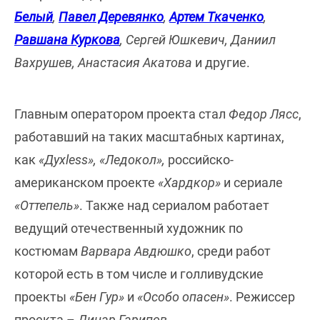
Белый
,
Павел Деревянко
,
Артем Ткаченко
,
Равшана Куркова
, Сергей Юшкевич, Даниил
Вахрушев, Анастасия Акатова
и другие.
Главным оператором проекта стал
Федор Лясс
,
работавший на таких масштабных картинах,
как
«Духless», «Ледокол»,
российско-
американском проекте
«Хардкор»
и сериале
«Оттепель»
. Также над сериалом работает
ведущий отечественный художник по
костюмам
Варвара Авдюшко
, среди работ
которой есть в том числе и голливудские
проекты
«Бен Гур»
и
«Особо опасен»
. Режиссер
проекта –
Динар Гарипов
.