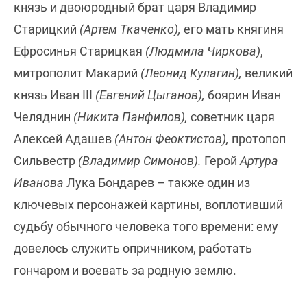
князь и двоюродный брат царя Владимир
Cтарицкий
(Артем Ткаченко),
его мать княгиня
Ефросинья Старицкая
(Людмила Чиркова)
,
митрополит Макарий
(Леонид Кулагин),
великий
князь Иван III
(Евгений Цыганов),
боярин Иван
Челяднин
(Никита Панфилов),
советник царя
Алексей Адашев
(Антон Феоктистов),
протопоп
Сильвестр
(Владимир Симонов).
Герой
Артура
Иванова
Лука Бондарев – также один из
ключевых персонажей картины, воплотивший
судьбу обычного человека того времени: ему
довелось служить опричником, работать
гончаром и воевать за родную землю.