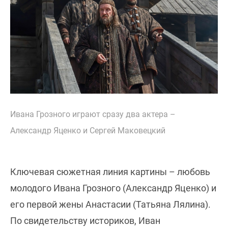
Ивана Грозного играют сразу два актера –
Александр Яценко и Сергей Маковецкий
Ключевая сюжетная линия картины – любовь
молодого Ивана Грозного (Александр Яценко) и
его первой жены Анастасии (Татьяна Лялина).
По свидетельству историков, Иван