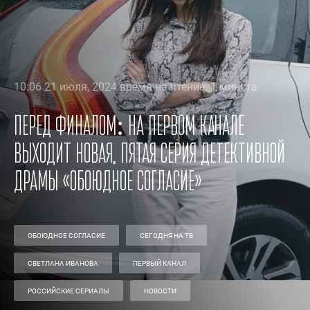
10:06 21 июля, 2024 время на чтение: 1 минута
Перед финалом: на Первом канале
выходит новая, пятая серия детективной
драмы «Обоюдное согласие»
ОБОЮДНОЕ СОГЛАСИЕ
СЕГОДНЯ НА ТВ
СВЕТЛАНА ИВАНОВА
ПЕРВЫЙ КАНАЛ
РОССИЙСКИЕ СЕРИАЛЫ
НОВОСТИ