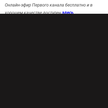
Онлайн-эфир Первого канала бесплатно и в
хорошем качестве доступен
здесь
.
Молодая учительница русского языка и
литературы Анна Федорова приезжает на
вечеринку к старым друзьям на яхту. Под утро
Анна прыгает в море, в то время как остальные
еще спят. В мокром платье, босиком, с
синяками и ссадинами на теле девушка
добирается до отделения полиции и пишет
заявление об изнасиловании. В преступлении