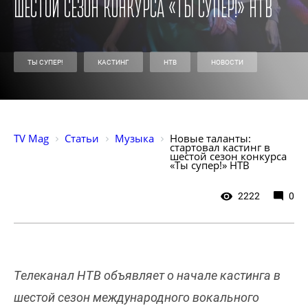
шестой сезон конкурса «Ты супер!» НТВ
ТЫ СУПЕР!
КАСТИНГ
НТВ
НОВОСТИ
TV Mag
Статьи
Музыка
Новые таланты: 
стартовал кастинг в 
шестой сезон конкурса 
«Ты супер!» НТВ
2222
0
Телеканал НТВ объявляет о начале кастинга в
шестой сезон международного вокального