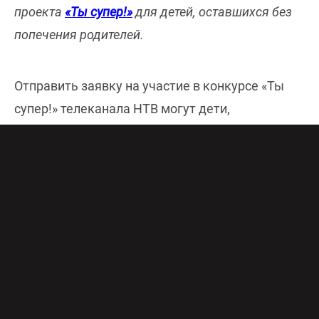
проекта
«Ты супер!»
для детей, оставшихся без
попечения родителей.
Отправить заявку на участие в конкурсе «Ты
супер!» телеканала НТВ могут дети,
обладающие незаурядными вокальными
способностями и проживающие в детских
домах, приемных и опекунских семьях в
возрасте от 7 до 18 лет из России и стран СНГ.
Чтобы подать заявку на участие кастинга
необходимо заполнить форму на сайте НТВ. А
также снять видео с коротким представлением