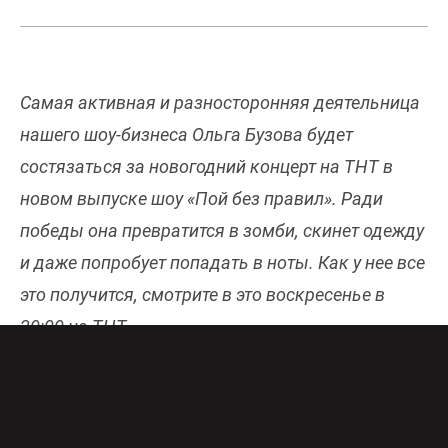
Самая активная и разносторонняя деятельница
нашего шоу-бизнеса Ольга Бузова будет
состязаться за новогодний концерт на ТНТ в
новом выпуске шоу «Пой без правил». Ради
победы она превратится в зомби, скинет одежду
и даже попробует попадать в ноты. Как у нее все
это получится, смотрите в это воскресенье в
20:00 на ТНТ.
Полчища поклонников
Ольги Бузовой
во главе с
Ильей Соболевым
уверены: это ее песни