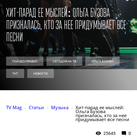
Хит-парад ее мыслей: Ольга Бузова
призналась, кто за нее придумывает все
песни
ПОЙ БЕЗ ПРАВИЛ
СЕГОДНЯ НА ТВ
ОЛЬГА БУЗОВА
ТНТ
НОВОСТИ
TV Mag
Статьи
Музыка
Хит-парад ее мыслей: 
Ольга Бузова 
призналась, кто за нее 
придумывает все песни
25645
0