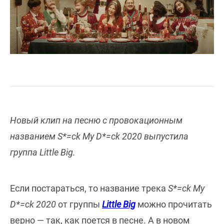
Новый клип на песню с провокационным
названием S*=ck My D*=ck 2020 выпустила
группа Little Big.
Если постараться, то название трека
S*=ck My
D*=ck 2020
от группы
Little Big
можно прочитать
верно — так, как поется в песне. А в новом